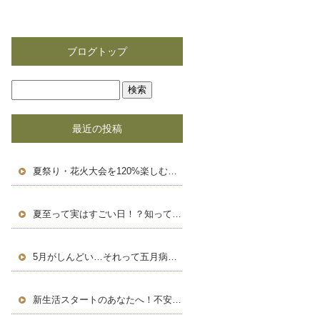
ブログトップ
最近の投稿
夏祭り・花火大会を120%楽しむための豆知識＆浴衣術！
夏至って実はすごい日！？知って得する豆知識と長い一日の楽しみ方
5月がしんどい…それって五月病かも？働く人のためのセルフケア術
新生活スタートのあなたへ！不安を自信に変える、新しい環境での過ごし方