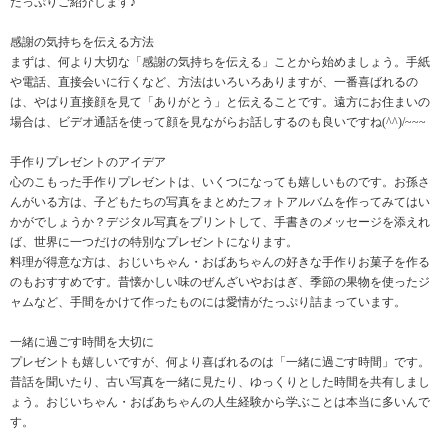
たっぷりご紹介します♪
感謝の気持ちを伝える方法
まずは、何より大切な「感謝の気持ちを伝える」ことから始めましょう。手紙
や電話、直接会いに行くなど、方法はいろいろありますが、一番喜ばれるの
は、やはり直接顔を見て「ありがとう」と伝えることです。遠方にお住まいの
場合は、ビデオ通話を使って顔を見ながらお話しするのも良いですね(^^)/~~~
手作りプレゼントのアイデア
心のこもった手作りプレゼントは、いくつになっても嬉しいものです。お孫さ
んがいる方は、子どもたちの写真をまとめたフォトアルバムを作ってみてはい
かがでしょうか？デジタル写真をプリントして、手書きのメッセージを添えれ
ば、世界に一つだけの特別なプレゼントになります。
料理が得意な方は、おじいちゃん・おばあちゃんの好きな手作りお菓子を作る
のもおすすめです。昔懐かしい味のぜんざいやおはぎ、季節の果物を使ったジ
ャムなど、手間をかけて作ったものには愛情がたっぷり詰まっています。
一緒に過ごす時間を大切に
プレゼントも嬉しいですが、何より喜ばれるのは「一緒に過ごす時間」です。
昔話を聞いたり、古い写真を一緒に見たり、ゆっくりとした時間を共有しまし
ょう。おじいちゃん・おばあちゃんの人生経験から学ぶことは本当に多いんで
す。