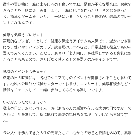
散歩や買い物に一緒に出かけるのも良いですね。足腰が不安な場合は、お家で
きることを一緒に楽しみましょう。一緒に料理を作ったり、昔の歌を歌った
り、簡単なゲームをしたり。「一緒にいる」ということ自体が、最高のプレゼ
ントになるんです。
健康を気遣うプレゼント
実用的なプレゼントとして、健康を気遣うアイテムも人気です。温かいひざ掛
けや、使いやすいマグカップ、読書用のルーペなど、日常生活で役立つものを
選んでみてください。ただし、あまり「老人向け」を強調しすぎると失礼にあ
たることもあるので、さりげなく使えるものを選ぶのがポイントです。
地域のイベントもチェック
敬老の日の時期には、各地でシニア向けのイベントが開催されることが多いで
す。地域の公民館や福祉センターでのお祭り、コンサート、健康相談会などの
情報をチェックして、一緒に参加してみるのも楽しいですよ。
いかがだったでしょうか？
敬老の日は、おじいちゃん・おばあちゃんに感謝を伝える大切な日ですが、で
きれば一年を通して、折に触れて感謝の気持ちを表現していけたら素敵です
ね。
長い人生を歩んできた人生の先輩たちに、心からの敬意と愛情を込めて、素敵