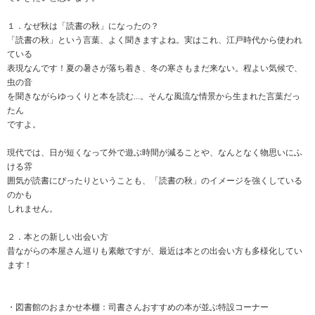
１．なぜ秋は「読書の秋」になったの？
「読書の秋」という言葉、よく聞きますよね。実はこれ、江戸時代から使われ
ている
表現なんです！夏の暑さが落ち着き、冬の寒さもまだ来ない。程よい気候で、
虫の音
を聞きながらゆっくりと本を読む...。そんな風流な情景から生まれた言葉だっ
たん
ですよ。
現代では、日が短くなって外で遊ぶ時間が減ることや、なんとなく物思いにふ
ける雰
囲気が読書にぴったりということも、「読書の秋」のイメージを強くしている
のかも
しれません。
２．本との新しい出会い方
昔ながらの本屋さん巡りも素敵ですが、最近は本との出会い方も多様化してい
ます！
・図書館のおまかせ本棚：司書さんおすすめの本が並ぶ特設コーナー