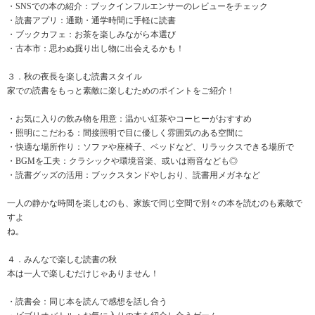
・SNSでの本の紹介：ブックインフルエンサーのレビューをチェック
・読書アプリ：通勤・通学時間に手軽に読書
・ブックカフェ：お茶を楽しみながら本選び
・古本市：思わぬ掘り出し物に出会えるかも！
３．秋の夜長を楽しむ読書スタイル
家での読書をもっと素敵に楽しむためのポイントをご紹介！
・お気に入りの飲み物を用意：温かい紅茶やコーヒーがおすすめ
・照明にこだわる：間接照明で目に優しく雰囲気のある空間に
・快適な場所作り：ソファや座椅子、ベッドなど、リラックスできる場所で
・BGMを工夫：クラシックや環境音楽、或いは雨音なども◎
・読書グッズの活用：ブックスタンドやしおり、読書用メガネなど
一人の静かな時間を楽しむのも、家族で同じ空間で別々の本を読むのも素敵で
すよ
ね。
４．みんなで楽しむ読書の秋
本は一人で楽しむだけじゃありません！
・読書会：同じ本を読んで感想を話し合う