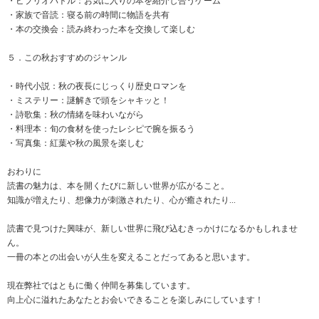
・ビブリオバトル：お気に入りの本を紹介し合うゲーム
・家族で音読：寝る前の時間に物語を共有
・本の交換会：読み終わった本を交換して楽しむ
５．この秋おすすめのジャンル
・時代小説：秋の夜長にじっくり歴史ロマンを
・ミステリー：謎解きで頭をシャキッと！
・詩歌集：秋の情緒を味わいながら
・料理本：旬の食材を使ったレシピで腕を振るう
・写真集：紅葉や秋の風景を楽しむ
おわりに
読書の魅力は、本を開くたびに新しい世界が広がること。
知識が増えたり、想像力が刺激されたり、心が癒されたり...
読書で見つけた興味が、新しい世界に飛び込むきっかけになるかもしれませ
ん。
一冊の本との出会いが人生を変えることだってあると思います。
現在弊社ではともに働く仲間を募集しています。
向上心に溢れたあなたとお会いできることを楽しみにしています！