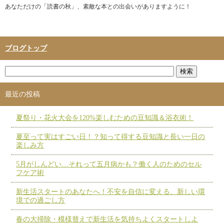
あなただけの「読書の秋」、素敵な本との出会いがありますように！
ブログトップ
最近の投稿
夏祭り・花火大会を120%楽しむための豆知識＆浴衣術！
夏至って実はすごい日！？知って得する豆知識と長い一日の
楽しみ方
5月がしんどい…それって五月病かも？働く人のためのセル
フケア術
新生活スタートのあなたへ！不安を自信に変える、新しい環
境での過ごし方
春の大掃除・模様替えで新生活を気持ちよくスタートしよ