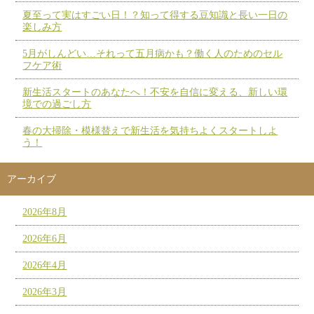
夏至って実はすごい日！？知って得する豆知識と長い一日の
楽しみ方
5月がしんどい…それって五月病かも？働く人のためのセル
フケア術
新生活スタートのあなたへ！不安を自信に変える、新しい環
境での過ごし方
春の大掃除・模様替えで新生活を気持ちよくスタートしよ
う！
アーカイブ
2026年8月
2026年6月
2026年4月
2026年3月