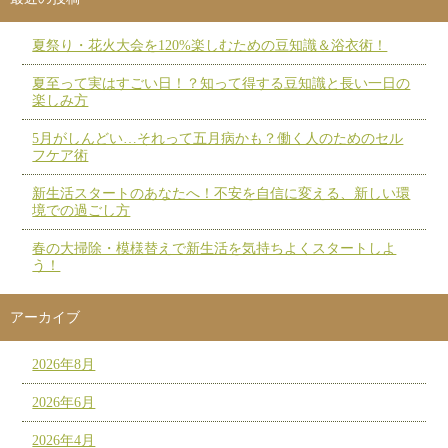
夏祭り・花火大会を120%楽しむための豆知識＆浴衣術！
夏至って実はすごい日！？知って得する豆知識と長い一日の
楽しみ方
5月がしんどい…それって五月病かも？働く人のためのセル
フケア術
新生活スタートのあなたへ！不安を自信に変える、新しい環
境での過ごし方
春の大掃除・模様替えで新生活を気持ちよくスタートしよ
う！
アーカイブ
2026年8月
2026年6月
2026年4月