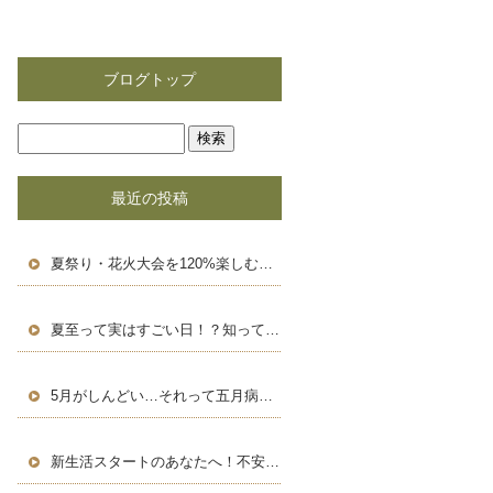
ブログトップ
最近の投稿
夏祭り・花火大会を120%楽しむための豆知識＆浴衣術！
夏至って実はすごい日！？知って得する豆知識と長い一日の楽しみ方
5月がしんどい…それって五月病かも？働く人のためのセルフケア術
新生活スタートのあなたへ！不安を自信に変える、新しい環境での過ごし方