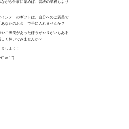
べながら仕事に励めば、普段の業務もより
タインデーのギフトは、自分へのご褒美で
「あなたのお金」で手に入れませんか？
標やご褒美があったほうがやりがいもある
楽しく稼いでみませんか？
りましょう！
´ω｀*)