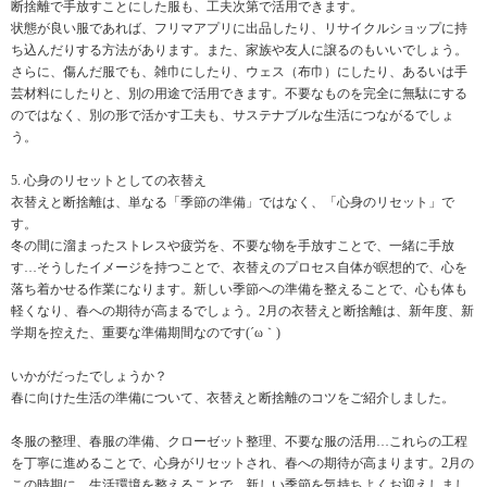
断捨離で手放すことにした服も、工夫次第で活用できます。
状態が良い服であれば、フリマアプリに出品したり、リサイクルショップに持
ち込んだりする方法があります。また、家族や友人に譲るのもいいでしょう。
さらに、傷んだ服でも、雑巾にしたり、ウェス（布巾）にしたり、あるいは手
芸材料にしたりと、別の用途で活用できます。不要なものを完全に無駄にする
のではなく、別の形で活かす工夫も、サステナブルな生活につながるでしょ
う。
5. 心身のリセットとしての衣替え
衣替えと断捨離は、単なる「季節の準備」ではなく、「心身のリセット」で
す。
冬の間に溜まったストレスや疲労を、不要な物を手放すことで、一緒に手放
す…そうしたイメージを持つことで、衣替えのプロセス自体が瞑想的で、心を
落ち着かせる作業になります。新しい季節への準備を整えることで、心も体も
軽くなり、春への期待が高まるでしょう。2月の衣替えと断捨離は、新年度、新
学期を控えた、重要な準備期間なのです(´ω｀)
いかがだったでしょうか？
春に向けた生活の準備について、衣替えと断捨離のコツをご紹介しました。
冬服の整理、春服の準備、クローゼット整理、不要な服の活用…これらの工程
を丁寧に進めることで、心身がリセットされ、春への期待が高まります。2月の
この時期に、生活環境を整えることで、新しい季節を気持ちよくお迎えしまし