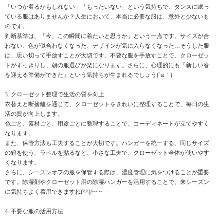
「いつか着るかもしれない」「もったいない」という気持ちで、タンスに眠っ
ている服はありませんか？人生において、本当に必要な服は、意外と少ないも
のです。
判断基準は、「今、この瞬間に着たいと思うか」という一点です。サイズが合
わない、色が似合わなくなった、デザインが気に入らなくなった…そうした服
は、思い切って手放すことが大切です。不要な服を手放すことで、クローゼッ
トがすっきりし、朝の服選びが楽になります。さらに、心理的にも「新しい春
を迎える準備ができた」という気持ちが生まれるでしょう(´ω｀)
3. クローゼット整理で生活の質を向上
衣替えと断捨離を通じて、クローゼットをきれいに整理することで、毎日の生
活の質が向上します。
色ごと、素材ごと、用途ごとに整理することで、コーディネートが立てやすく
なります。
また、保管方法も工夫することが大切です。ハンガーを統一する、同じサイズ
の箱を使う、ラベルを貼るなど、小さな工夫で、クローゼット全体が使いやす
くなります。
さらに、シーズンオフの服を保管する際は、湿度管理に気をつけることが重要
です。除湿剤やクローゼット用の除湿ハンガーを活用することで、来シーズン
に気持ちよく着用できますね(^^)/~~~
4. 不要な服の活用方法