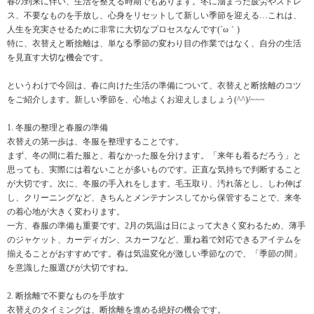
春の到来に伴い、生活を整える時期でもあります。冬に溜まった疲労やストレ
ス、不要なものを手放し、心身をリセットして新しい季節を迎える…これは、
人生を充実させるために非常に大切なプロセスなんです(´ω｀)
特に、衣替えと断捨離は、単なる季節の変わり目の作業ではなく、自分の生活
を見直す大切な機会です。
というわけで今回は、春に向けた生活の準備について、衣替えと断捨離のコツ
をご紹介します。新しい季節を、心地よくお迎えしましょう(^^)/~~~
1. 冬服の整理と春服の準備
衣替えの第一歩は、冬服を整理することです。
まず、冬の間に着た服と、着なかった服を分けます。「来年も着るだろう」と
思っても、実際には着ないことが多いものです。正直な気持ちで判断すること
が大切です。次に、冬服の手入れをします。毛玉取り、汚れ落とし、しわ伸ば
し、クリーニングなど、きちんとメンテナンスしてから保管することで、来冬
の着心地が大きく変わります。
一方、春服の準備も重要です。2月の気温は日によって大きく変わるため、薄手
のジャケット、カーディガン、スカーフなど、重ね着で対応できるアイテムを
揃えることがおすすめです。春は気温変化が激しい季節なので、「季節の間」
を意識した服選びが大切ですね。
2. 断捨離で不要なものを手放す
衣替えのタイミングは、断捨離を進める絶好の機会です。