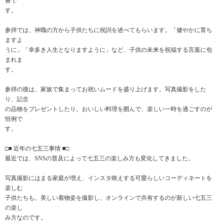
番で
す。
参拝では、神職の方から子供たちに祝詞を述べてもらいます。「健やかに育ち
ますよ
うに」「幸多き人生となりますように」など、子供の未来を祝福する言葉に包
まれま
す。
参拝の後は、家族で集まってお祝いムードを盛り上げます。写真撮影をした
り、記念
の品物をプレゼントしたり。おいしい料理を囲んで、楽しい一時を過ごすのが
恒例で
す。
□■ 近年の七五三事情 ■□
最近では、SNSの普及によって七五三の楽しみ方も変化してきました。
写真撮影にはまる家庭が増え、インスタ映えする可愛らしいコーディネートを
楽しむ
子供たちも。美しい着物姿を撮影し、オンラインで共有するのが新しい七五三
の楽し
み方なのです。