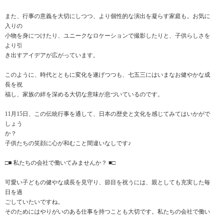
また、行事の意義を大切にしつつ、より個性的な演出を凝らす家庭も。お気に
入りの
小物を身につけたり、ユニークなロケーションで撮影したりと、子供らしさを
より引
き出すアイデアが広がっています。
このように、時代とともに変化を遂げつつも、七五三にはいまなお健やかな成
長を祝
福し、家族の絆を深める大切な意味が息づいているのです。
11月15日、この伝統行事を通して、日本の歴史と文化を感じてみてはいかがで
しょう
か？
子供たちの笑顔に心が和むこと間違いなしです♪
□■ 私たちの会社で働いてみませんか？ ■□
可愛い子どもの健やな成長を見守り、節目を祝うには、親としても充実した毎
日を過
ごしていたいですね。
そのためにはやりがいのある仕事を持つことも大切です。私たちの会社で働い