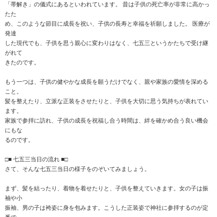
「帯解き」の儀式にあるといわれています。 昔は子供の死亡率が非常に高かっ
たた
め、このような節目に成長を祝い、子供の長寿と幸福を祈願しました。 医療が
発達
した現代でも、子供を思う親心に変わりはなく、七五三というかたちで受け継
がれて
きたのです。
もう一つは、子供の健やかな成長を願うだけでなく、親や家族の愛情を深める
こと。
髪を整えたり、立派な正装をさせたりと、子供を大切に思う気持ちが表れてい
ます。
家族で参拝に訪れ、子供の成長を祝福し合う時間は、絆を確かめ合う良い機会
にもな
るのです。
□■ 七五三当日の流れ ■□
さて、そんな七五三当日の様子をのぞいてみましょう。
まず、髪を結ったり、着物を着せたりと、子供を整えていきます。女の子は振
袖や小
振袖、男の子は袴姿に身を包みます。こうした正装姿で神社に参拝するのが定