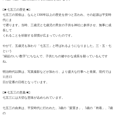
□■ 七五三の歴史 ■□
七五三の習俗は、なんと1300年以上の歴史を持つと言われ、その起源は平安時
代にま
で遡ります。当時、三歳児と七歳児の男女の子供を神社に参拝させ、無事に成
長して
くれることを祈願する習慣が広まっていたのです。
やがて、五歳児も加わり「七五三」と呼ばれるようになりました。三・五・七
という
"縁起のいい数字"にちなんで、子供たちの健やかな成長を願っているんです
ね。
明治時代以降は、写真撮影などが加わり、より盛大な行事へと発展。現代では
11月15
日が定番の日程となっています。
□■ 七五三の意義 ■□
七五三には大切な意味が込められています。
七五三の由来は、平安時代に行われた、3歳の「髪置き」、5歳の「袴着」、7歳
の