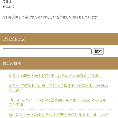
てみま
せんか？
毎日を充実して過ごすためのやりがいを用意してお待ちしています！
ブログトップ
最近の投稿
夏祭り・花火大会を120%楽しむための豆知識＆浴衣術！
夏至って実はすごい日！？知って得する豆知識と長い一日の
楽しみ方
5月がしんどい…それって五月病かも？働く人のためのセル
フケア術
新生活スタートのあなたへ！不安を自信に変える、新しい環