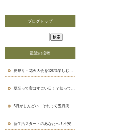
ブログトップ
最近の投稿
夏祭り・花火大会を120%楽しむための豆知識＆浴衣術！
夏至って実はすごい日！？知って得する豆知識と長い一日の楽しみ方
5月がしんどい…それって五月病かも？働く人のためのセルフケア術
新生活スタートのあなたへ！不安を自信に変える、新しい環境での過ごし方