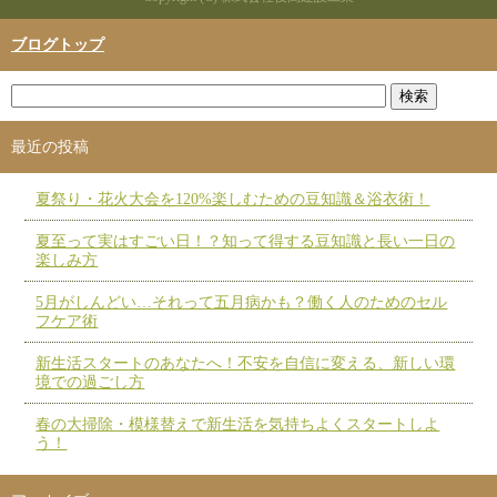
ブログトップ
最近の投稿
夏祭り・花火大会を120%楽しむための豆知識＆浴衣術！
夏至って実はすごい日！？知って得する豆知識と長い一日の
楽しみ方
5月がしんどい…それって五月病かも？働く人のためのセル
フケア術
新生活スタートのあなたへ！不安を自信に変える、新しい環
境での過ごし方
春の大掃除・模様替えで新生活を気持ちよくスタートしよ
う！