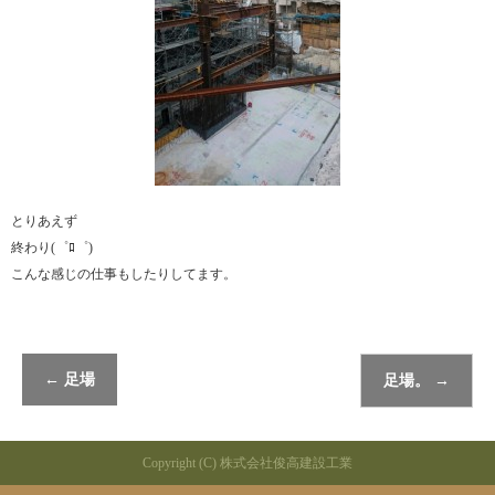
とりあえず
終わり(゜ﾛ゜)
こんな感じの仕事もしたりしてます。
←
足場
足場。
→
Copyright (C) 株式会社俊高建設工業