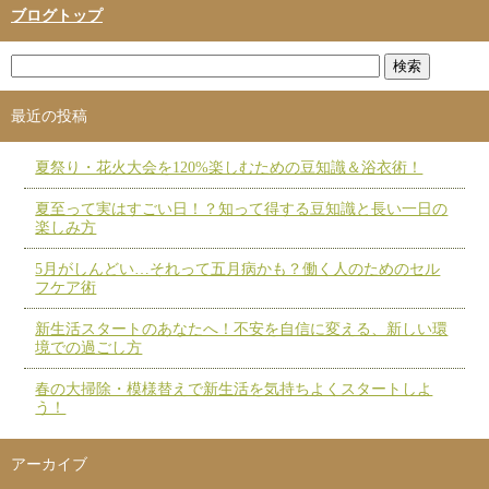
ブログトップ
最近の投稿
夏祭り・花火大会を120%楽しむための豆知識＆浴衣術！
夏至って実はすごい日！？知って得する豆知識と長い一日の
楽しみ方
5月がしんどい…それって五月病かも？働く人のためのセル
フケア術
新生活スタートのあなたへ！不安を自信に変える、新しい環
境での過ごし方
春の大掃除・模様替えで新生活を気持ちよくスタートしよ
う！
アーカイブ