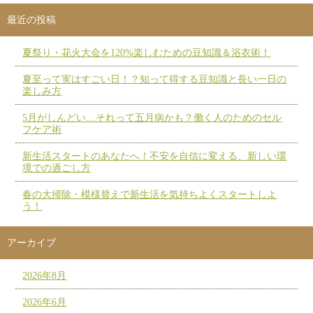
最近の投稿
夏祭り・花火大会を120%楽しむための豆知識＆浴衣術！
夏至って実はすごい日！？知って得する豆知識と長い一日の
楽しみ方
5月がしんどい…それって五月病かも？働く人のためのセル
フケア術
新生活スタートのあなたへ！不安を自信に変える、新しい環
境での過ごし方
春の大掃除・模様替えで新生活を気持ちよくスタートしよ
う！
アーカイブ
2026年8月
2026年6月