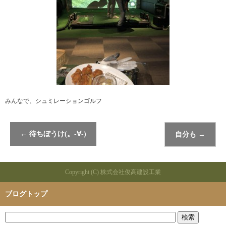
みんなで、シュミレーションゴルフ
←
待ちぼうけ(。-∀-)
自分も
→
Copyright (C) 株式会社俊高建設工業
ブログトップ