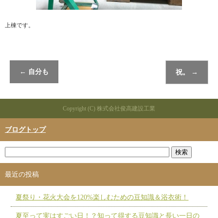
上棟です。
←
自分も
祝。
→
Copyright (C) 株式会社俊高建設工業
ブログトップ
最近の投稿
夏祭り・花火大会を120%楽しむための豆知識＆浴衣術！
夏至って実はすごい日！？知って得する豆知識と長い一日の