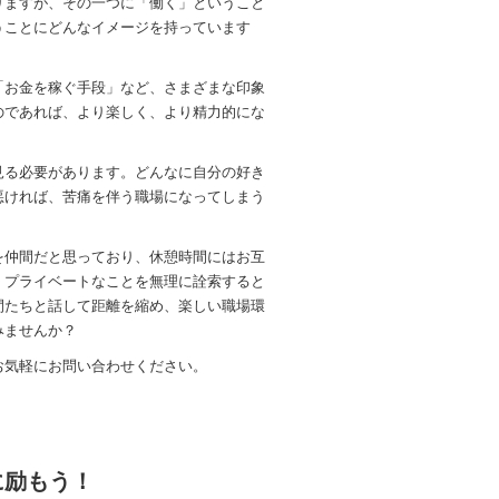
りますが、その一つに「働く」ということ
うことにどんなイメージを持っています
「お金を稼ぐ手段」など、さまざまな印象
のであれば、より楽しく、より精力的にな
見る必要があります。どんなに自分の好き
悪ければ、苦痛を伴う職場になってしまう
を仲間だと思っており、休憩時間にはお互
、プライベートなことを無理に詮索すると
間たちと話して距離を縮め、楽しい職場環
みませんか？
お気軽にお問い合わせください。
に励もう！