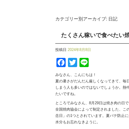
カテゴリー別アーカイブ:
日記
たくさん稼いで食べたい
投稿日
2024年8月8日
Facebook
Twitter
Line
みなさん、こんにちは！
夏の暑さがだんだん厳しくなってきて、毎
しまう人も多いのではないでしょうか。熱
たいですね。
ところでみなさん、8月29日は焼き肉の日
全国焼肉協会によって制定されました、こ
念日」の1つとされています。夏バテ防止
水分もお忘れなきように。