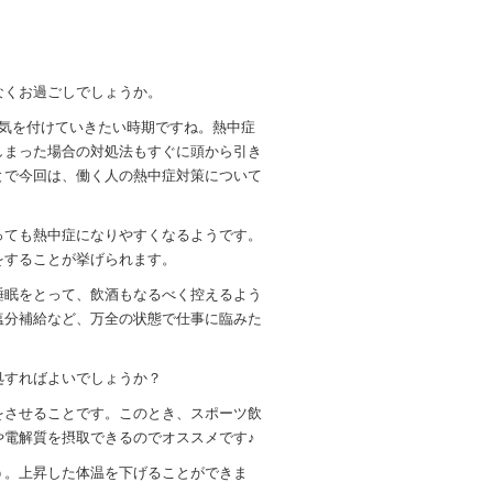
なくお過ごしでしょうか。
に気を付けていきたい時期ですね。熱中症
しまった場合の対処法もすぐに頭から引き
とで今回は、働く人の熱中症対策について
っても熱中症になりやすくなるようです。
をすることが挙げられます。
睡眠をとって、飲酒もなるべく控えるよう
塩分補給など、万全の状態で仕事に臨みた
処すればよいでしょうか？
をさせることです。このとき、スポーツ飲
や電解質を摂取できるのでオススメです♪
う。上昇した体温を下げることができま