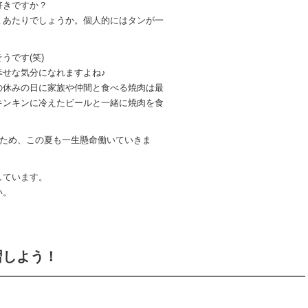
好きですか？
ミあたりでしょうか。個人的にはタンが一
うです(笑)
幸せな気分になれますよね♪
の休みの日に家族や仲間と食べる焼肉は最
キンキンに冷えたビールと一緒に焼肉を食
るため、この夏も一生懸命働いていきま
しています。
い。
習しよう！