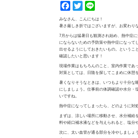
Facebook
Twitter
Line
みなさん、こんにちは！
暑さ厳しき折ではございますが、お変わり
7月からは猛暑日も観測され始め、熱中症
にならないための予防策や熱中症になって
出せるようにしておきたいもの。というこ
確認したいと思います！
現場作業はもちろんのこと、室内作業であ
対策としては、日陰を探してこまめに休憩
暑くなりそうなときは、いつもより十分な
にしましょう。仕事前の体調確認や水分・
いですね。
熱中症になってしまったら、どのように対
まずは、涼しい場所に移動させ、水分補給
料や経口補水液などを与えられると、塩分
次に、太い血管が通る部分を冷やしましょ