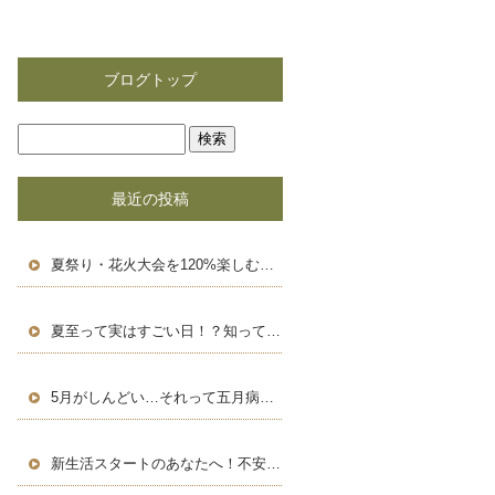
ブログトップ
最近の投稿
夏祭り・花火大会を120%楽しむための豆知識＆浴衣術！
夏至って実はすごい日！？知って得する豆知識と長い一日の楽しみ方
5月がしんどい…それって五月病かも？働く人のためのセルフケア術
新生活スタートのあなたへ！不安を自信に変える、新しい環境での過ごし方