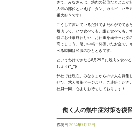
さて、みなさんは、焼肉の部位だとどこが
人気の部位といえば、タン、カルビ、ハラ
番大好きです♪
こうして書いているだけでよだれがでてきそ
焼肉って、いつ食べても、誰と食べても、
特にお仕事終わりや、お仕事を頑張った次
高でしょう。暑い中精一杯働いたお金で、
べる時間は私服のひとときです。
というわけできたる8月29日に焼肉を食べ
しょう(^_^)/
弊社では現在、みなさまからの求人を募集
ぜひ、求人募集ページより、ご連絡くださ
社員一同、心よりお待ちしております！
働く人の熱中症対策を復
投稿日
2024年7月12日