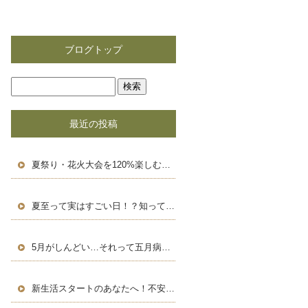
ブログトップ
最近の投稿
夏祭り・花火大会を120%楽しむための豆知識＆浴衣術！
夏至って実はすごい日！？知って得する豆知識と長い一日の楽しみ方
5月がしんどい…それって五月病かも？働く人のためのセルフケア術
新生活スタートのあなたへ！不安を自信に変える、新しい環境での過ごし方