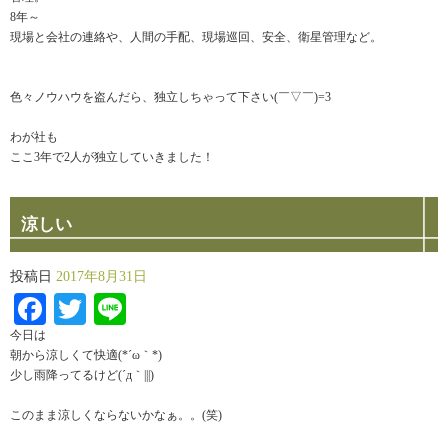
8年～
現場と会社の連絡や、人間の手配、現場巡回、安全、衛星管理など。
色々ノウハウを盗んだら、独立しちゃって下さい(￣▽￣)=3
わが社も
ここ3年で2人が独立していきました！
涼しい
投稿日
2017年8月31日
Facebook
Twitter
Line
今日は
朝から涼しくて快適(*´ω｀*)
少し雨降ってるけど(´д｀|||)
このまま涼しくならないかなぁ。。(笑)