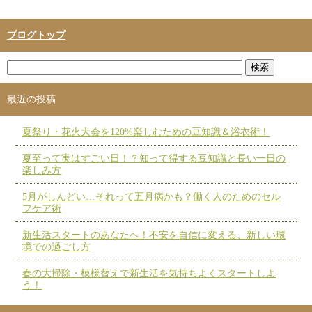
ブログトップ
最近の投稿
夏祭り・花火大会を120%楽しむための豆知識＆浴衣術！
夏至って実はすごい日！？知って得する豆知識と長い一日の
楽しみ方
5月がしんどい…それって五月病かも？働く人のためのセル
フケア術
新生活スタートのあなたへ！不安を自信に変える、新しい環
境での過ごし方
春の大掃除・模様替えで新生活を気持ちよくスタートしよ
う！