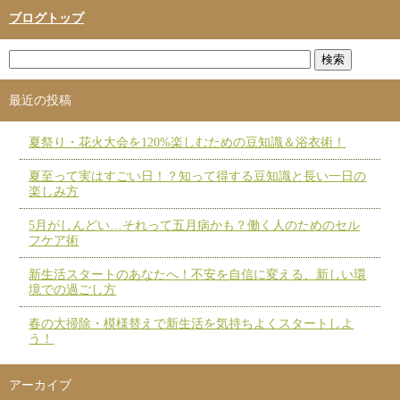
ブログトップ
最近の投稿
夏祭り・花火大会を120%楽しむための豆知識＆浴衣術！
夏至って実はすごい日！？知って得する豆知識と長い一日の
楽しみ方
5月がしんどい…それって五月病かも？働く人のためのセル
フケア術
新生活スタートのあなたへ！不安を自信に変える、新しい環
境での過ごし方
春の大掃除・模様替えで新生活を気持ちよくスタートしよ
う！
アーカイブ