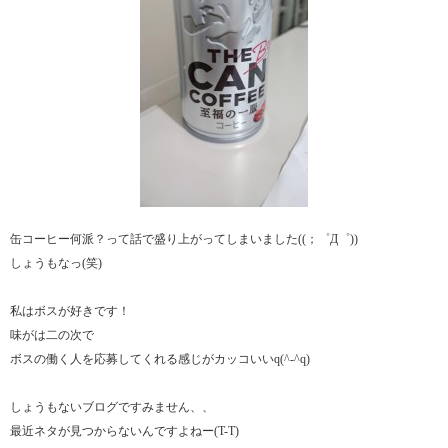
缶コーヒー何派？って話で盛り上がってしまいました((；゜Д゜))
しょうもなっ(笑)
私はボスが好きです！
味がは二の次で
ボスの働く人を応募してくれる感じがカッコいいq(^-^q)
しょうもないブログですみません、、
最近ネタが見つからないんですよねー(T-T)