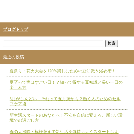
ブログトップ
最近の投稿
夏祭り・花火大会を120%楽しむための豆知識＆浴衣術！
夏至って実はすごい日！？知って得する豆知識と長い一日の
楽しみ方
5月がしんどい…それって五月病かも？働く人のためのセル
フケア術
新生活スタートのあなたへ！不安を自信に変える、新しい環
境での過ごし方
春の大掃除・模様替えで新生活を気持ちよくスタートしよ