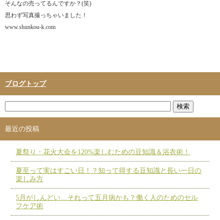
そんなの売ってるんですか？(笑)
思わず写真撮っちゃいました！
www.shunkou-k.com
ブログトップ
最近の投稿
夏祭り・花火大会を120%楽しむための豆知識＆浴衣術！
夏至って実はすごい日！？知って得する豆知識と長い一日の
楽しみ方
5月がしんどい…それって五月病かも？働く人のためのセル
フケア術