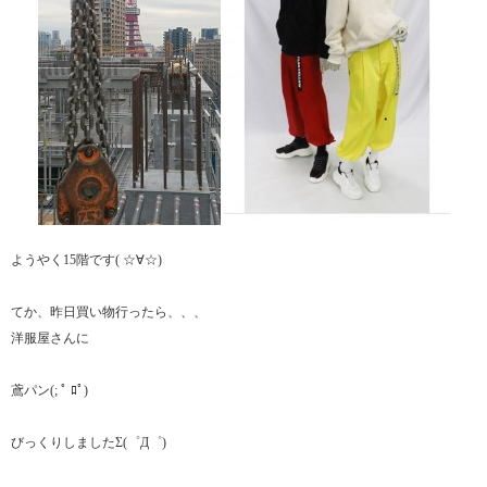
ようやく15階です( ☆∀☆)
てか、昨日買い物行ったら、、、
洋服屋さんに
鳶パン(; ﾟ ﾛﾟ)
びっくりしましたΣ(゜Д゜)