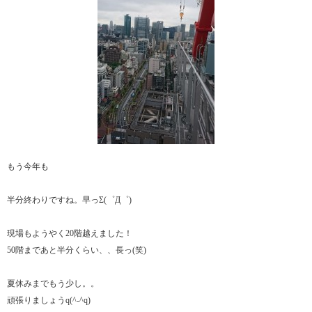
もう今年も
半分終わりですね。早っΣ(゜Д゜)
現場もようやく20階越えました！
50階まであと半分くらい、、長っ(笑)
夏休みまでもう少し。。
頑張りましょうq(^-^q)