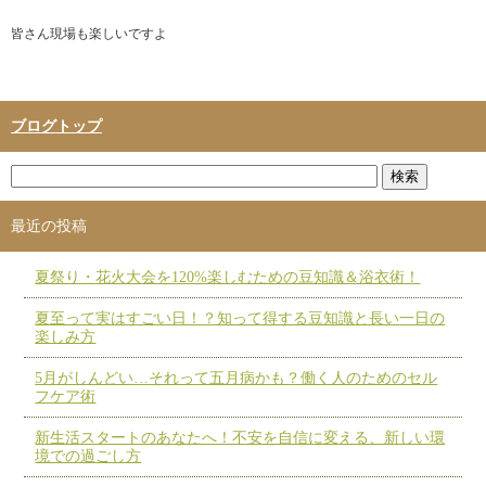
皆さん現場も楽しいですよ
ブログトップ
最近の投稿
夏祭り・花火大会を120%楽しむための豆知識＆浴衣術！
夏至って実はすごい日！？知って得する豆知識と長い一日の
楽しみ方
5月がしんどい…それって五月病かも？働く人のためのセル
フケア術
新生活スタートのあなたへ！不安を自信に変える、新しい環
境での過ごし方