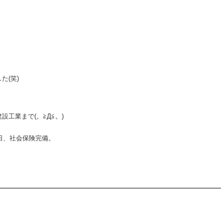
た(笑)
工業まで(。≧Д≦。)
2日、社会保険完備。