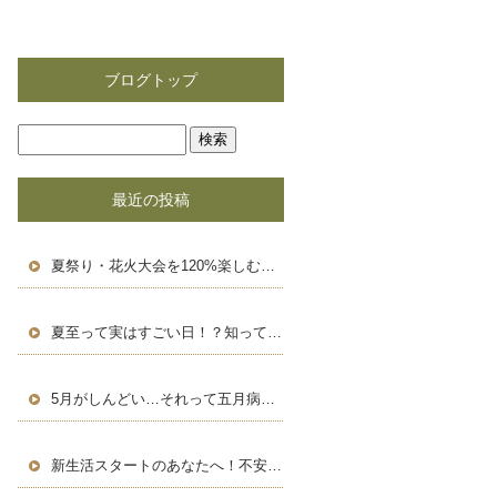
ブログトップ
最近の投稿
夏祭り・花火大会を120%楽しむための豆知識＆浴衣術！
夏至って実はすごい日！？知って得する豆知識と長い一日の楽しみ方
5月がしんどい…それって五月病かも？働く人のためのセルフケア術
新生活スタートのあなたへ！不安を自信に変える、新しい環境での過ごし方