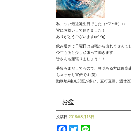
私、つい最近誕生日でした（~▽~＠）♪♪
皆にお祝いして頂きました！
ありがとうございますq(^-^q)
飲み過ぎで日曜日は自宅から出れませんでし
今年もあと少し頑張って働きます！
皆さんも頑張りましょう！！
募集もまだしてるので、興味ある方は俊高建設
ちゃっかり宣伝です(笑)
勤務地#東京23区が多い、直行直帰、週休
お盆
投稿日
2018年8月16日
Facebook
Twitter
Line