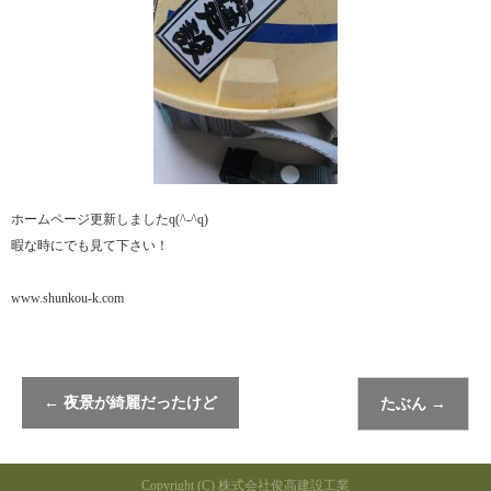
ホームページ更新しましたq(^-^q)
暇な時にでも見て下さい！
www.shunkou-k.com
←
夜景が綺麗だったけど
たぶん
→
Copyright (C) 株式会社俊高建設工業