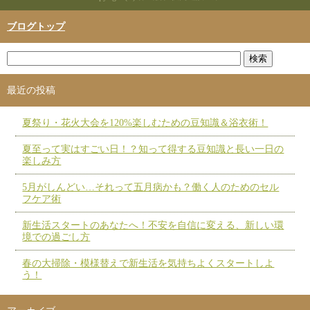
ブログトップ
最近の投稿
夏祭り・花火大会を120%楽しむための豆知識＆浴衣術！
夏至って実はすごい日！？知って得する豆知識と長い一日の
楽しみ方
5月がしんどい…それって五月病かも？働く人のためのセル
フケア術
新生活スタートのあなたへ！不安を自信に変える、新しい環
境での過ごし方
春の大掃除・模様替えで新生活を気持ちよくスタートしよ
う！