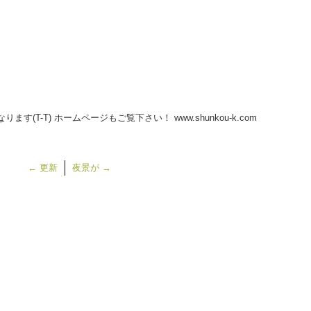
！
す(T-T) ホームページもご覧下さい！ www.shunkou-k.com
←
更新
夜景が
→