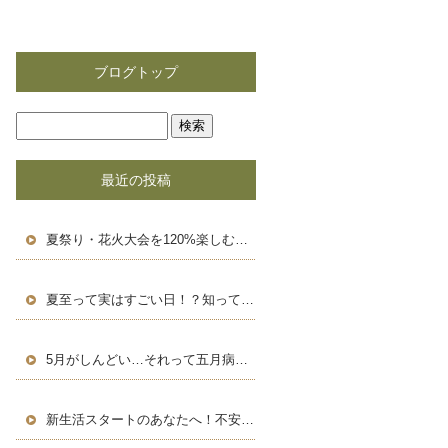
ブログトップ
最近の投稿
夏祭り・花火大会を120%楽しむための豆知識＆浴衣術！
夏至って実はすごい日！？知って得する豆知識と長い一日の楽しみ方
5月がしんどい…それって五月病かも？働く人のためのセルフケア術
新生活スタートのあなたへ！不安を自信に変える、新しい環境での過ごし方