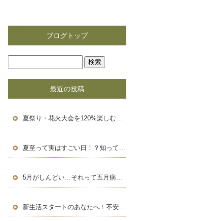
ブログトップ
最近の投稿
夏祭り・花火大会を120%楽しむための豆知識＆浴衣術！
夏至って実はすごい日！？知って得する豆知識と長い一日の楽しみ方
5月がしんどい…それって五月病かも？働く人のためのセルフケア術
新生活スタートのあなたへ！不安を自信に変える、新しい環境での過ごし方