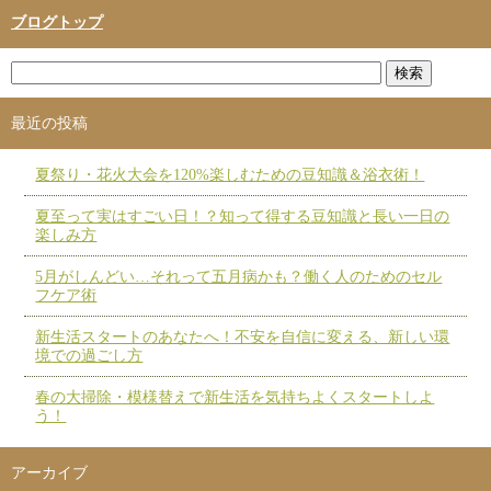
ブログトップ
最近の投稿
夏祭り・花火大会を120%楽しむための豆知識＆浴衣術！
夏至って実はすごい日！？知って得する豆知識と長い一日の
楽しみ方
5月がしんどい…それって五月病かも？働く人のためのセル
フケア術
新生活スタートのあなたへ！不安を自信に変える、新しい環
境での過ごし方
春の大掃除・模様替えで新生活を気持ちよくスタートしよ
う！
アーカイブ