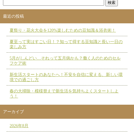
最近の投稿
夏祭り・花火大会を120%楽しむための豆知識＆浴衣術！
夏至って実はすごい日！？知って得する豆知識と長い一日の
楽しみ方
5月がしんどい…それって五月病かも？働く人のためのセル
フケア術
新生活スタートのあなたへ！不安を自信に変える、新しい環
境での過ごし方
春の大掃除・模様替えで新生活を気持ちよくスタートしよ
う！
アーカイブ
2026年8月