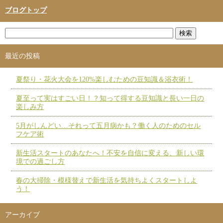
ブログトップ
最近の投稿
夏祭り・花火大会を120%楽しむための豆知識＆浴衣術！
夏至って実はすごい日！？知って得する豆知識と長い一日の
楽しみ方
5月がしんどい…それって五月病かも？働く人のためのセル
フケア術
新生活スタートのあなたへ！不安を自信に変える、新しい環
境での過ごし方
春の大掃除・模様替えで新生活を気持ちよくスタートしよ
う！
アーカイブ