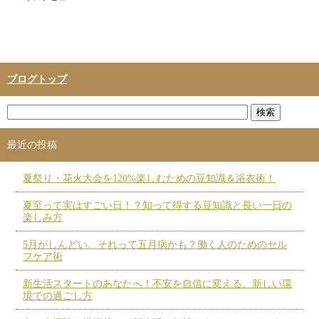
ブログトップ
最近の投稿
夏祭り・花火大会を120%楽しむための豆知識＆浴衣術！
夏至って実はすごい日！？知って得する豆知識と長い一日の
楽しみ方
5月がしんどい…それって五月病かも？働く人のためのセル
フケア術
新生活スタートのあなたへ！不安を自信に変える、新しい環
境での過ごし方