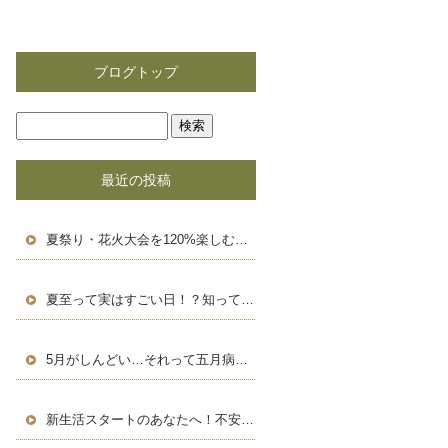
ブログトップ
最近の投稿
夏祭り・花火大会を120%楽しむための豆知識＆浴衣術！
夏至って実はすごい日！？知って得する豆知識と長い一日の楽しみ方
5月がしんどい…それって五月病かも？働く人のためのセルフケア術
新生活スタートのあなたへ！不安を自信に変える、新しい環境での過ごし方